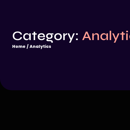
Category:
Analyt
Home
/
Analytics
Analytics
-
Strategy
How to Build a Strong Digital Pr