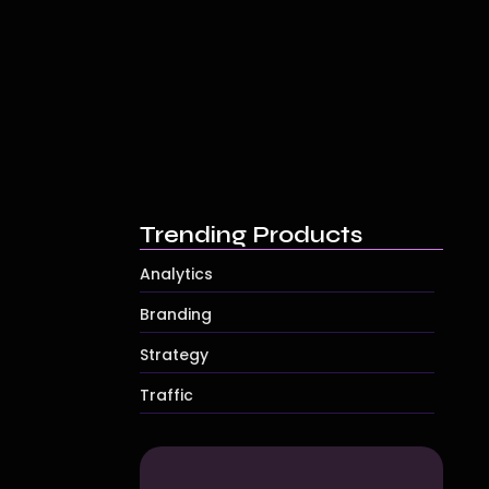
attempted.
Using Data to Improve Your…
Aprile 16, 2025
Top Tips for Better Online…
Aprile 16, 2025
The Secret to Successful Social…
Aprile 16, 2025
attempted.
Trending Products
Analytics
Branding
Strategy
Traffic
attempted.