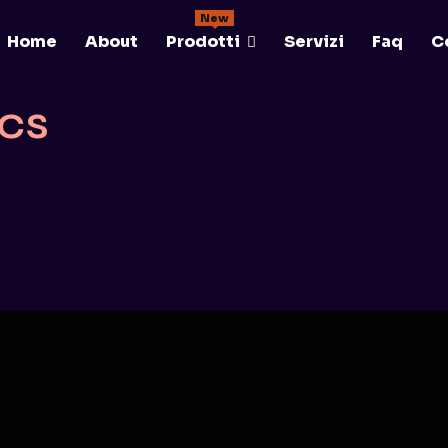
New
Home
About
Prodotti
Servizi
Faq
C
ics
esence...